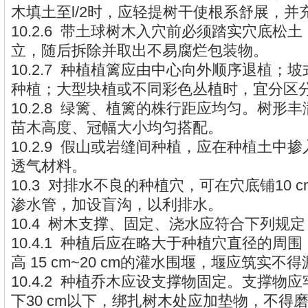
木填土至l/2时，应轻提树干使根系舒展，并
10.2.6 带土球树木入穴前必须踏实穴底松
立，随后拆除并取出不易腐烂包装物。
10.2.7 种植植篱应由中心向外顺序退植；
种植；大型块植或不同彩色丛植时，宜分区
10.2.8 绿篱、植篱的株行距应均匀。树形
苗木高度、冠幅大小均匀搭配。
10.2.9 假山或岩缝间种植，应在种植土中
透气材料。
10.3 对排水不良的种植穴，可在穴底铺10 c
渗水管，加设盲沟，以利排水。
10.4 树木支撑、固定、浇水应符合下列规
10.4.1 种植后应在略大于种植穴直径的周
高 15 cm~20 cm的灌水围堰，堰应筑实不
10.4.2 种植乔木应设支撑物固定。支撑物
下30 cm以下，绑扎树木处应加垫物，不得