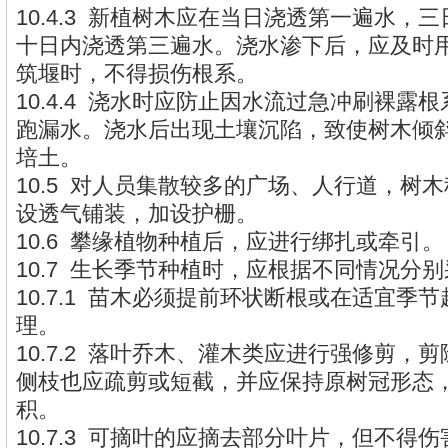
10.4.3 新植树木应在当日浇透第一遍水，
十日内浇透第三遍水。浇水渗下后，应及时
筑堰时，不得损伤根系。
10.4.4 浇水时应防止因水流过急冲刷裸露
跑漏水。浇水后出现土壤沉陷，致使树木倾
培土。
10.5 对人员集散较多的广场、人行道，树
设透气铺装，加设护栅。
10.6 攀缘植物种植后，应进行绑扎或牵引。
10.7 生长季节种植时，应根据不同情况分
10.7.1 苗木必须提前环状断根或在适宜季
理。
10.7.2 落叶乔木、灌木类应进行强修剪，
侧枝也应疏剪或短截，并应保持原树冠形态
积。
10.7.3 可摘叶的应摘去部分叶片，但不得