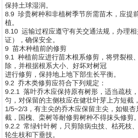
保持土球湿润。
8.9 珍贵树种和非植树季节所需苗木，应提
植。
8.10 运输过程应遵守有关交通法规，办理
证），确保安全。
9 苗木种植前的修剪
9.1 种植前应进行苗木根系修剪，将劈裂根
除，并根据根系大小、好坏对树冠
进行修剪，保持地上地下部生长平衡。
9.2 乔木类修剪应符合下列规定：
9.2.1 落叶乔木应保持原有树形，适当疏
匀，对保留的主侧枝应在健壮叶芽上方短截
1/5~2/3，有主尖的乔木应保留主尖，如银
截，国槐、栾树等耐修剪树种不得抹头修剪
9.2.2 常绿针叶树，只剪除病虫技、枯死
轮生枝和下垂技。