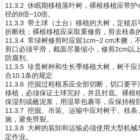
11.3.2 休眠期移植落叶树，裸根移植应带
径的8倍~10倍。
11.3.3 带土球（土台）移植的大树，定植
折断枝；裸根移植应采取重修剪，剪去枝条的1/
11.3.4 常绿树修剪时应留1cm~2 cm木
剪口必须平滑，截面尽量缩小，修剪2cm以
防腐剂。
11.3.5 珍贵树种和生长季移植大树，树干
合10.1条的规定
11.3.6 挖掘过程根系应全部切断，切口要
移植，必须保证土球完好，并且封底。裸根
保湿剂或蘸泥浆，用湿草包裹等，应保持根
11.3.7 挖掘、吊装、运输中应对树干、枝
施，避免劈裂。
11.3.8 大树的装卸和运输必须使用大型机
定作业。