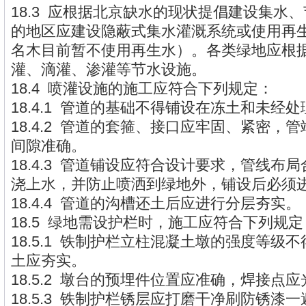
18.3 应根据北京缺水的现状提倡建设集水
的地区应建设隐蔽式集水灌溉系统或使用再
名木目前暂不使用再生水）。各类绿地应根
灌、滴灌、渗灌等节水设施。
18.4 喷灌设施的施工应符合下列规定：
18.4.1 管道的基础不得铺设在冻土和未经
18.4.2 管道的套箍、接口应牢固、紧密，
间隙准确。
18.4.3 管道铺设应符合设计要求，管线布
浇上水，并防止喷洒到绿地外，铺设后必须
18.4.4 管道的沟槽还土后应进行分层夯实。
18.5 绿地需设护栏时，施工应符合下列规定
18.5.1 铁制护栏立柱混凝土墩的强度等级不
土应夯实。
18.5.2 墩台的预埋件位置应准确，焊接点
18.5.3 铁制护栏锈层应打磨干净刷防锈漆