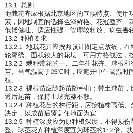
13.1 总则
地栽花卉应根据北京地区的气候特点、使用
素，因地制宜的选择色泽鲜艳、花冠整齐、
低矮健壮、适应性强、管理较粗放、病虫害
13.2 种植要求
13.2.1 地栽花卉应按照设计图定点放线，
轮廓线。面积较大的花坛，可用方格线法，
13.2.2 栽种带花的一、二年生花卉、球根
苗。当气温高于25℃时，应避开中午高温时
植。
13.2.3 裸根苗应随起苗随种植；带土球苗
透后起苗，保持土球完整不散。
13.2.4 种植花苗的株行距，应按植株高低
决定，以成苗后覆盖住地面为宜。
13.2.5 种植深度应为原种植深度，不得损
整。球茎花卉种植深度宜为球茎的1~2倍。