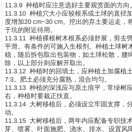
11.3.9 种植时应注意选好主要观赏面的方向
11.3.10 种植穴大小应较根系或土球的直径加大
度增加20 cm~30 cm。挖出的弃土要运走
于坑的附近待用。
11.3.11 种植裸根树木根系必须舒展，剪
平滑。有条件的可施入生根剂。种植土球树
稳，随后拆包取出包装物，如土球松散，腰
除，以上部分则应解开取出。
11.3.12 种植时的回填土，应种植土加腐
7:3。肥土必须充分腐熟，混合均匀。
11.3.13 种植的深浅应与原土痕平，常绿树
右，种植时要栽正扶直。
11.3.14 大树移植后，必须设立牢固支撑
动。
11.3.15 大树移植后，两年内应配备专职
芽、喷雾、叶面施肥、浇水、排水、设置风