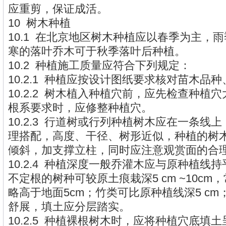
应重剪，保证成活。
10 树木种植
10.1 在北京地区树木种植应以春季为主，
寒的落叶乔木可于秋季落叶后种植。
10.2 种植施工质量应符合下列规定：
10.2.1 种植应按设计图纸要求核对苗木品
10.2.2 树木植入种植穴前，应先检查种植
根系要求时，应修整种植穴。
10.2.3 行道树或行列种植树木应在一条线
理搭配，高度、干径、树形近似，种植的树
倾斜，加支撑立柱，同时应注意观赏面的合
10.2.4 种植深度一般乔灌木应与原种植线
不定根的树种可较原土痕栽深5 cm ~10c
略高于地面5cm；竹类可比原种植线深5 c
舒展，填土应分层踏实。
10.2.5 种植裸根树木时，应将种植穴底填