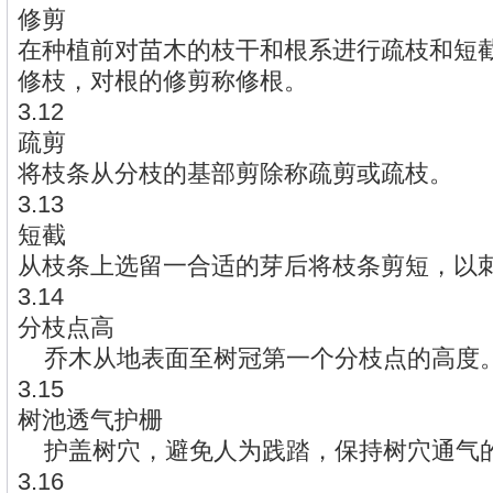
修剪
在种植前对苗木的枝干和根系进行疏枝和短
修枝，对根的修剪称修根。
3.12
疏剪
将枝条从分枝的基部剪除称疏剪或疏枝。
3.13
短截
从枝条上选留一合适的芽后将枝条剪短，以
3.14
分枝点高
乔木从地表面至树冠第一个分枝点的高度
3.15
树池透气护栅
护盖树穴，避免人为践踏，保持树穴通气
3.16