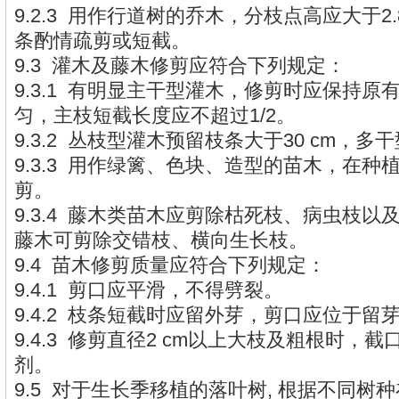
9.2.3 用作行道树的乔木，分枝点高应大于2
条酌情疏剪或短截。
9.3 灌木及藤木修剪应符合下列规定：
9.3.1 有明显主干型灌木，修剪时应保持
匀，主枝短截长度应不超过1/2。
9.3.2 丛枝型灌木预留枝条大于30 cm，
9.3.3 用作绿篱、色块、造型的苗木，在
剪。
9.3.4 藤木类苗木应剪除枯死枝、病虫枝
藤木可剪除交错枝、横向生长枝。
9.4 苗木修剪质量应符合下列规定：
9.4.1 剪口应平滑，不得劈裂。
9.4.2 枝条短截时应留外芽，剪口应位于留芽位
9.4.3 修剪直径2 cm以上大枝及粗根时，
剂。
9.5 对于生长季移植的落叶树, 根据不同树