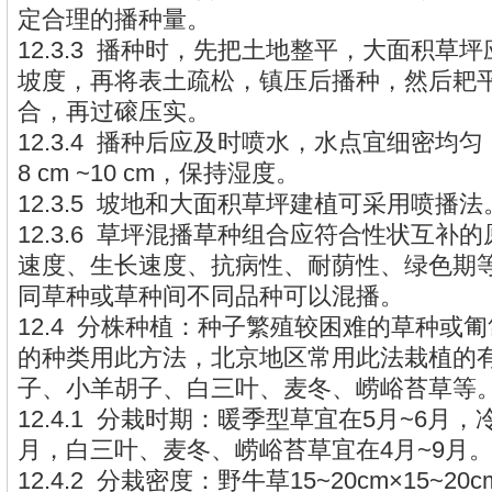
定合理的播种量。
12.3.3 播种时，先把土地整平，大面积草坪应留
坡度，再将表土疏松，镇压后播种，然后耙
合，再过磙压实。
12.3.4 播种后应及时喷水，水点宜细密均
8 cm ~10 cm，保持湿度。
12.3.5 坡地和大面积草坪建植可采用喷播法
12.3.6 草坪混播草种组合应符合性状互补
速度、生长速度、抗病性、耐荫性、绿色期
同草种或草种间不同品种可以混播。
12.4 分株种植：种子繁殖较困难的草种或
的种类用此方法，北京地区常用此法栽植的
子、小羊胡子、白三叶、麦冬、崂峪苔草等
12.4.1 分栽时期：暖季型草宜在5月~6月，
月，白三叶、麦冬、崂峪苔草宜在4月~9月
12.4.2 分栽密度：野牛草15~20cm×15~