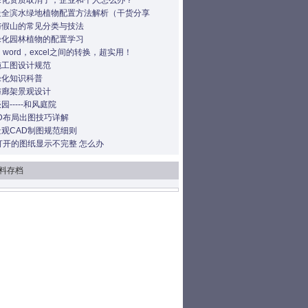
绿化资质取消了，企业和个人怎么办？
最全滨水绿地植物配置方法解析（干货分享
与假山的常见分类与技法
绿化园林植物的配置学习
，word，excel之间的转换，超实用！
施工图设计规范
绿化知识科普
与廊架景观设计
园-----和风庭院
D布局出图技巧详解
观CAD制图规范细则
打开的图纸显示不完整 怎么办
料存档