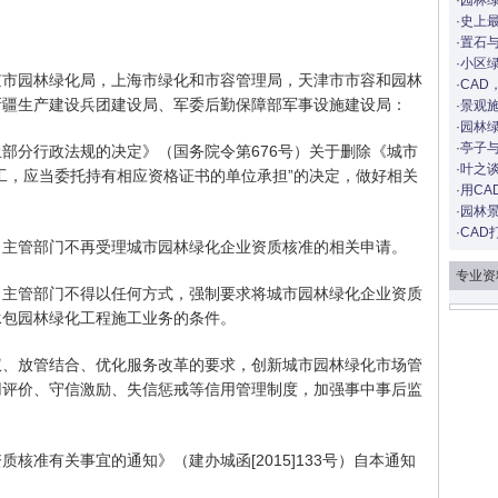
·
园林
·
史上
·
置石
·
小区
京市园林绿化局，上海市绿化和市容管理局，天津市市容和园林
·
CAD
新疆生产建设兵团建设局、军委后勤保障部军事设施建设局：
·
景观
·
园林
·
亭子
部分行政法规的决定》（国务院令第676号）关于删除《城市
·
叶之谈
工，应当委托持有相应资格证书的单位承担”的决定，做好相关
·
用CA
·
园林景
·
CAD
）主管部门不再受理城市园林绿化企业资质核准的相关申请。
专业资
）主管部门不得以任何方式，强制要求将城市园林绿化企业资质
承包园林绿化工程施工业务的条件。
权、放管结合、优化服务改革的要求，创新城市园林绿化市场管
用评价、守信激励、失信惩戒等信用管理制度，加强事中事后监
核准有关事宜的通知》（建办城函[2015]133号）自本通知