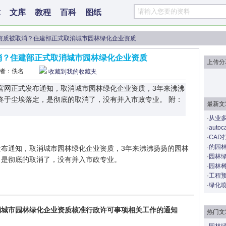
术
文库
教程
百科
图纸
资质被取消？住建部正式取消城市园林绿化企业资质
消？住建部正式取消城市园林绿化企业资质
上传分
者：佚名
收藏到我的收藏夹
建部官网正式发布通知，取消城市园林绿化企业资质，3年来沸沸
终于尘埃落定，是彻底的取消了，没有并入市政专业。 附：
最新文
·
从业多
·
aut
·
CAD
·
的园
式发布通知，取消城市园林绿化企业资质，3年来沸沸扬扬的园林
·
园林
，是彻底的取消了，没有并入市政专业。
·
园林
·
工程
·
绿化
消城市园林绿化企业资质核准行政许可事项相关工作的通知
热门文