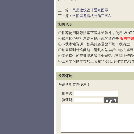
上一篇：
民用建筑设计通则图示
下一篇：
洛阳国龙售楼处施工图A
相关说明
☉推荐使用网际快车下载本站软件，使用 WinRAR
☉如果这个软件总是不能下载的请点击
报告错
☉下载本站资源，如果服务器暂不能下载请过一
☉如果遇到什么问题，请到本站会员中心去咨寻
☉本站提供的专业资料皆由会员热心投稿上传仅
☉工程学习网推荐您上传精华图纸,专业文档,技术
发表评论
评论功能暂停使用！
用户名:
验证码: