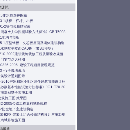
纸排行
515排水检查井图籍
403-1楼梯、栏杆、栏板
501-2等电位联结安装
混凝土力学性能试验方法标准》GB-T5008
331地沟与盖板
925-1压型钢板、夹芯板屋面及墙体建筑构造
水别墅平立面CAD图（带SU模型）
0210-2002建筑装饰装修工程质量验收规范
金门窗节点大样图
T50326-2006_建设工程项目管理规范
103－3全玻璃幕墙
建筑设计通则图示
26-2010严寒和寒冷地区居住建筑节能设计标
砂浆基本性能试验方法标准》JGJ_T70-20
南湖郡别墅全套施工图
建筑施工图 效果图
E42-2005公路工程集料试验规程
J02防空地下室建筑构造
238-92钢-混凝土组合楼盖结构设计与施工规
型商城幕墙施工图
纸最新