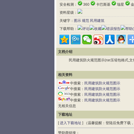
安全检测：
360
卡巴斯基
瑞星
金
资料星级：
关键字：
图示
规范
民用建筑
下载帮助：
评论
收藏
错误报告
帮助(
文档介绍
民用建筑防火规范图示(rar压缩包格式,文件大小:
相关资料
中搜索：
民用建筑防火规范图示
中搜索：
民用建筑防火规范图示
中搜索：
民用建筑防火规范图示
中搜索：
民用建筑防火规范图示
无相关信息
下载地址
[
进入下载地址
] （温馨提醒：登陆后免费下载
赞助商链接：