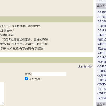
建筑图
·
02S
·
06J
·
02D
 v3.10 以上版本解压本站软件。
·
《普通
误
,谢谢合作!!
·
02J
段时间重试！
·
01J
，我们将在那里提供更多、更好的资源！
·
赖特流
供学习研究使用用，请勿用于商业传播。
·
GB5
资料,软件教程,分享知识,分享经验！
·
铝合
·
GB-
·
03J
·
民用
·
JGJ
共有
条评论
·
《建筑
密码:
·
龙湖
匿名发表
·
门房 
·
JTG
·
07F
·
YB9
·
某大
建筑图