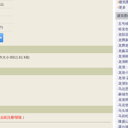
4
建筑
山
4
更多
建筑图
·
五号
?)
·
裕龙包
·
龙阳
·
龙腾
·
龙腾
·
龙鑫
·
龙湖
9911.61 KB)
·
龙湖郫
·
龙湖
·
龙游
·
龙湖·
·
龙湖别
·
马达思
·
麻城
·
龙港
·
马克
·
马头
·
马岩
，
点此注册
/
登陆
）
·
隆盛
·
露台