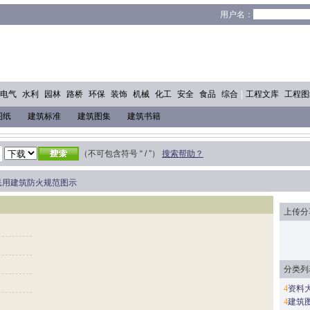
！
用户名：
电气
水利
园林
路桥
环保
装饰
机械
化工
安全
食品
综合
|
工程文库
工程图
图纸
建筑标准
建筑图集
建筑书籍
（不可包含符号 “ / ”）
搜索帮助？
民用建筑防火规范图示
上传分
分类列
4
资料
4
建筑