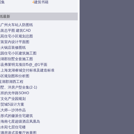
图集
4
建筑书籍
纸最新
线广州火车站人防图纸
装总平图 建筑CAD
花苑住宅小区规划总图
家装室内设计平面图
老火锅店装修图纸
花园住宅小区建筑施工图
南湖郡别墅全套施工图
县弗莱明戈项目f5@_@1平面
：上海龙湖睿城交付标准及建造标准
小区规划图和分析图
蓝湖郡湖西工程
墅、洋房户型全集(2-1)
班的光华路SOHO
市文化产业园规划
商贸城5设计方案
笔大师—沙沛作品
墙形式的徽派住宅建筑
松海南七星超级酒店凤凰岛
山水宛七层住宅楼
玻璃房港式茶餐厅效果图