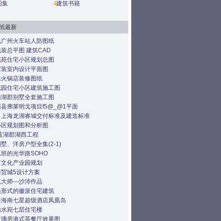
图集
4
建筑书籍
纸最新
线广州火车站人防图纸
装总平图 建筑CAD
花苑住宅小区规划总图
家装室内设计平面图
老火锅店装修图纸
花园住宅小区建筑施工图
南湖郡别墅全套施工图
县弗莱明戈项目f5@_@1平面
：上海龙湖睿城交付标准及建造标准
小区规划图和分析图
蓝湖郡湖西工程
墅、洋房户型全集(2-1)
班的光华路SOHO
市文化产业园规划
商贸城5设计方案
笔大师—沙沛作品
墙形式的徽派住宅建筑
松海南七星超级酒店凤凰岛
山水宛七层住宅楼
玻璃房港式茶餐厅效果图