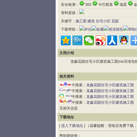
安全检测：
360
卡巴斯基
瑞星
金
资料星级：
关键字：
施工图
建筑
住宅小区
花园
下载帮助：
评论
收藏
错误报告
帮助(
文档介绍
龙鑫花园住宅小区建筑施工图(rar压缩包格式,文件
相关资料
中搜索：
龙鑫花园住宅小区建筑施工图
中搜索：
龙鑫花园住宅小区建筑施工图
中搜索：
龙鑫花园住宅小区建筑施工图
中搜索：
龙鑫花园住宅小区建筑施工图
无相关信息
下载地址
[
进入下载地址
] （温馨提醒：登陆后免费下载
赞助商链接：