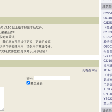
建筑图
·
02S
·
06J
·
02D
 v3.10 以上版本解压本站软件。
·
《普通
误
,谢谢合作!!
·
02J
段时间重试！
·
01J
，我们将在那里提供更多、更好的资源！
·
赖特流
供学习研究使用用，请勿用于商业传播。
·
GB5
资料,软件教程,分享知识,分享经验！
·
铝合
·
GB-
·
03J
·
民用
·
JGJ
共有
条评论
·
《建筑
密码:
·
龙湖
匿名发表
·
门房 
·
JTG
·
07F
·
YB9
·
某大
建筑图