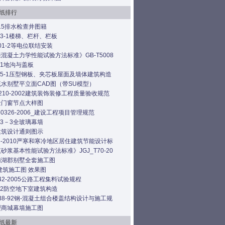
纸排行
515排水检查井图籍
403-1楼梯、栏杆、栏板
501-2等电位联结安装
混凝土力学性能试验方法标准》GB-T5008
331地沟与盖板
925-1压型钢板、夹芯板屋面及墙体建筑构造
水别墅平立面CAD图（带SU模型）
0210-2002建筑装饰装修工程质量验收规范
金门窗节点大样图
T50326-2006_建设工程项目管理规范
103－3全玻璃幕墙
建筑设计通则图示
26-2010严寒和寒冷地区居住建筑节能设计标
砂浆基本性能试验方法标准》JGJ_T70-20
南湖郡别墅全套施工图
建筑施工图 效果图
E42-2005公路工程集料试验规程
J02防空地下室建筑构造
238-92钢-混凝土组合楼盖结构设计与施工规
型商城幕墙施工图
纸最新