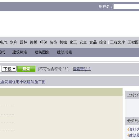
！
用户名：
电气
水利
园林
路桥
环保
装饰
机械
化工
安全
食品
综合
|
工程文库
工程图
图纸
建筑标准
建筑图集
建筑书籍
（不可包含符号 “ / ”）
搜索帮助？
龙鑫花园住宅小区建筑施工图
上传分
分类列
4
资料
4
建筑