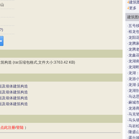
4
建筑
山
4
更多
建筑图
·
五号
?)
·
裕龙包
·
龙阳
·
龙腾
·
龙腾
·
龙鑫
·
龙湖
(rar压缩包格式,文件大小:3763.42 KB)
·
龙湖郫
·
龙湖
·
龙游
·
龙湖·
屋面及墙体建筑构造
·
龙湖别
屋面及墙体建筑构造
·
马达思
屋面及墙体建筑构造
·
麻城
屋面及墙体建筑构造
·
龙港
·
马克
·
马头
·
马岩
，
点此注册
/
登陆
）
·
隆盛
·
露台