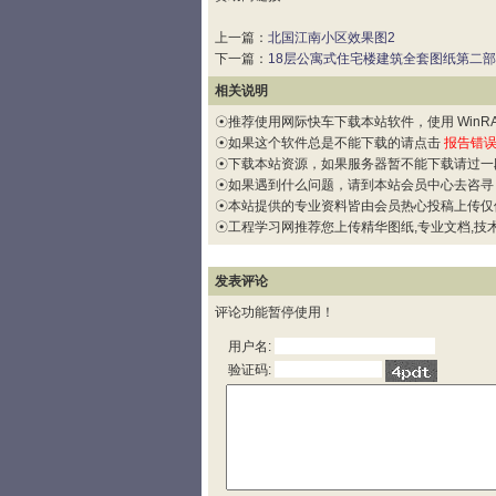
上一篇：
北国江南小区效果图2
下一篇：
18层公寓式住宅楼建筑全套图纸第二
相关说明
☉推荐使用网际快车下载本站软件，使用 WinRAR
☉如果这个软件总是不能下载的请点击
报告错
☉下载本站资源，如果服务器暂不能下载请过一
☉如果遇到什么问题，请到本站会员中心去咨寻
☉本站提供的专业资料皆由会员热心投稿上传仅
☉工程学习网推荐您上传精华图纸,专业文档,技术
发表评论
评论功能暂停使用！
用户名:
验证码: