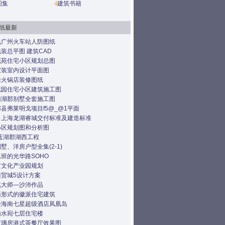
图集
4
建筑书籍
纸最新
线广州火车站人防图纸
装总平图 建筑CAD
花苑住宅小区规划总图
家装室内设计平面图
老火锅店装修图纸
花园住宅小区建筑施工图
南湖郡别墅全套施工图
县弗莱明戈项目f5@_@1平面
：上海龙湖睿城交付标准及建造标准
小区规划图和分析图
蓝湖郡湖西工程
墅、洋房户型全集(2-1)
班的光华路SOHO
市文化产业园规划
商贸城5设计方案
笔大师—沙沛作品
墙形式的徽派住宅建筑
松海南七星超级酒店凤凰岛
山水宛七层住宅楼
玻璃房港式茶餐厅效果图