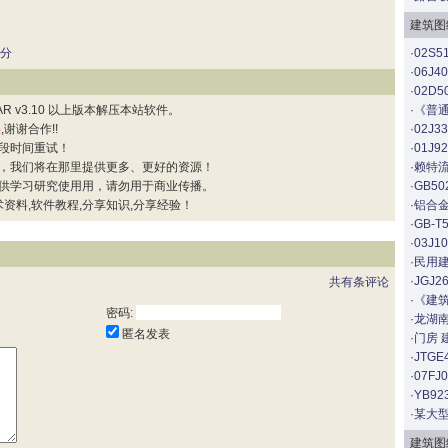
建筑图
部分
·
02S
·
06J
·
02D
 v3.10 以上版本解压本站软件。
·
《普通
误
,谢谢合作!!
·
02J
段时间重试！
·
01J
，我们将在那里提供更多、更好的资源！
·
赖特流
供学习研究使用用，请勿用于商业传播。
·
GB5
资料,软件教程,分享知识,分享经验！
·
铝合
·
GB-
·
03J
·
民用
·
JGJ
共有
条评论
·
《建筑
密码:
·
龙湖
匿名发表
·
门房 
·
JTG
·
07F
·
YB9
·
某大
建筑图