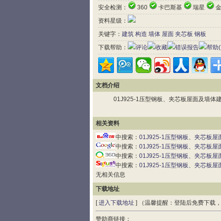
安全检测：
360
卡巴斯基
瑞星
金
资料星级：
关键字：
建筑
构造
墙体
屋面
夹芯板
钢板
下载帮助：
评论
收藏
错误报告
帮助(
文档介绍
01J925-1压型钢板、夹芯板屋面及墙体建筑构造 
相关资料
中搜索：
01J925-1压型钢板、夹芯板
中搜索：
01J925-1压型钢板、夹芯板
中搜索：
01J925-1压型钢板、夹芯板
中搜索：
01J925-1压型钢板、夹芯板
无相关信息
下载地址
[
进入下载地址
] （温馨提醒：登陆后免费下载
赞助商链接：