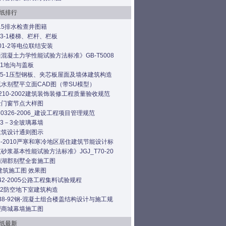
纸排行
515排水检查井图籍
403-1楼梯、栏杆、栏板
501-2等电位联结安装
混凝土力学性能试验方法标准》GB-T5008
331地沟与盖板
925-1压型钢板、夹芯板屋面及墙体建筑构造
水别墅平立面CAD图（带SU模型）
0210-2002建筑装饰装修工程质量验收规范
金门窗节点大样图
T50326-2006_建设工程项目管理规范
103－3全玻璃幕墙
建筑设计通则图示
26-2010严寒和寒冷地区居住建筑节能设计标
砂浆基本性能试验方法标准》JGJ_T70-20
南湖郡别墅全套施工图
建筑施工图 效果图
E42-2005公路工程集料试验规程
J02防空地下室建筑构造
238-92钢-混凝土组合楼盖结构设计与施工规
型商城幕墙施工图
纸最新