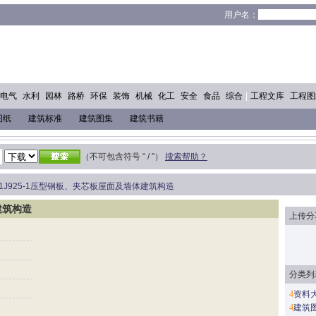
！
用户名：
电气
水利
园林
路桥
环保
装饰
机械
化工
安全
食品
综合
|
工程文库
工程图
图纸
建筑标准
建筑图集
建筑书籍
（不可包含符号 “ / ”）
搜索帮助？
01J925-1压型钢板、夹芯板屋面及墙体建筑构造
建筑构造
上传分
分类列
4
资料
4
建筑