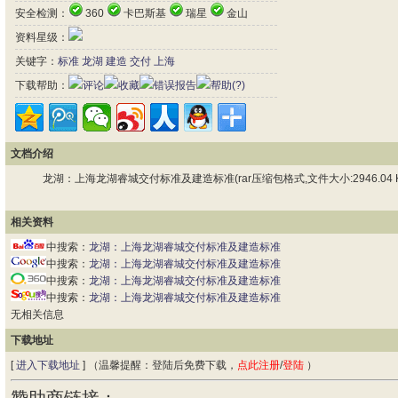
安全检测：
360
卡巴斯基
瑞星
金山
资料星级：
关键字：
标准
龙湖
建造
交付
上海
下载帮助：
评论
收藏
错误报告
帮助(?)
文档介绍
龙湖：上海龙湖睿城交付标准及建造标准(rar压缩包格式,文件大小:2946.04 K
相关资料
中搜索：
龙湖：上海龙湖睿城交付标准及建造标准
中搜索：
龙湖：上海龙湖睿城交付标准及建造标准
中搜索：
龙湖：上海龙湖睿城交付标准及建造标准
中搜索：
龙湖：上海龙湖睿城交付标准及建造标准
无相关信息
下载地址
[
进入下载地址
] （温馨提醒：登陆后免费下载，
点此注册
/
登陆
）