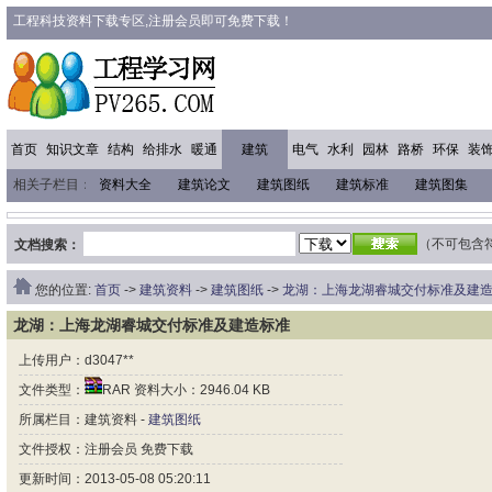
工程科技资料下载专区,注册会员即可免费下载！
首页
知识文章
结构
给排水
暖通
建筑
电气
水利
园林
路桥
环保
装
相关子栏目：
资料大全
建筑论文
建筑图纸
建筑标准
建筑图集
（不可包含符号 
文档搜索：
您的位置:
首页
->
建筑资料
->
建筑图纸
->
龙湖：上海龙湖睿城交付标准及建
龙湖：上海龙湖睿城交付标准及建造标准
上传用户：d3047**
文件类型：
RAR 资料大小：2946.04 KB
所属栏目：建筑资料 -
建筑图纸
文件授权：注册会员 免费下载
更新时间：2013-05-08 05:20:11