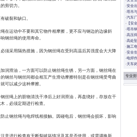
·
安全
生的剪切力。
·
安全
·
塔吊
·
汽车
应有破裂和缺口。
·
【安
·
塔吊
丝绳在运动中不要和其它物件相摩擦，更不应与钢边的边缘斜
·
高压
影响钢丝绳的使用寿命。
·
高处
·
施工
，必须采用隔热措施，因为钢丝绳在受到高温后其强度会大大降
·
安全
·
电焊
·
天车
须加润滑油，一方面可以防止钢丝绳生锈，另一方面，钢丝绳在
专业资
中的钢丝与钢丝间都会相互产生滑动摩擦特别是在钢丝绳受弯曲
后就可以减少这种摩擦。
将钢丝绳上的脏物清洗干净后上好润滑油，再盘绕好，存放在干
枕木，必须定期进行检查。
意防止钢丝绳与电焊线相接触。因碰电后，钢丝绳会损坏，影响
常注意进行检查有无断裂破坏情况及其是否使用，或需调换新