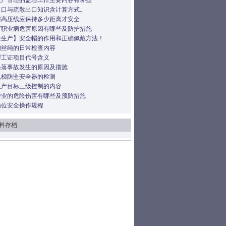
生产管理的监理工作主要内容有哪些
出口与疏散出口知识含计算方式。
与高压线应保持多少距离才安全
厂职业病危害原因有哪些及防护措施
全生产】安全帽的作用和正确佩戴方法！
钢丝绳的日常检查内容
焊工证项目代号含义
坠落事故发生的原因及措施
电梯防坠安全器的检测
生产目标三级控制的内容
作业的危险伤害有哪些及预防措施
岗位安全操作规程
料存档