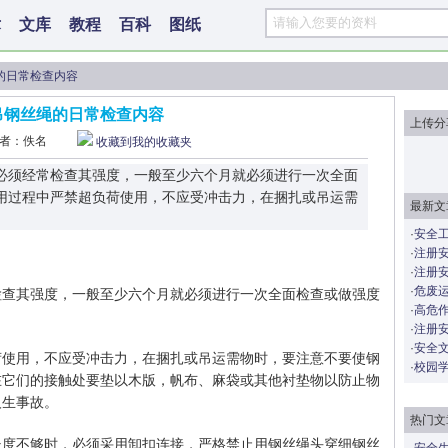
术
文库
教程
百科
图纸
的日常检查内容
吊钢丝绳的日常检查内容
上传分
者：佚名
收藏到我的收藏夹
必须经常检查其强度，一般至少六个月就必须进行一次全面
用过程中严禁超负荷使用，不应受冲击力，在捆扎或吊运需
最新文
·
安全
·
注册
·
注册
·
危废
检查其强度，一般至少六个月就必须进行一次全面检查或做强度
·
高危
·
注册安
·
安全
荷使用，不应受冲击力，在捆扎或吊运需物时，要注意不要使钢
·
校园
在它们的接触处要垫以木版，帆布、麻袋或其他衬垫物以防止物
人生事故。
热门文
长度不够时，必须采用卸扣连接，严格禁止用钢丝绳头穿细钢丝