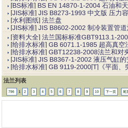
[
BS标准
]
BS EN 14870-1-200
[
JIS标准
]
JIS B8273-1993 中文版
[
水利图纸
]
法兰盘
[
JIS标准
]
JIS B8602-2002 制冷装置管
[
资料大全
]
法兰国标标准GBT9113.1-200
[
给排水标准
]
GB 6071.1-1985 超高
[
给排水标准
]
GBT12238-2008法兰
[
JIS标准
]
JIS B8367-1-2002 液
[
给排水标准
]
GB 9119-2000[T]
法兰列表
796
1
2
3
4
5
6
7
8
9
10
下一页
尾