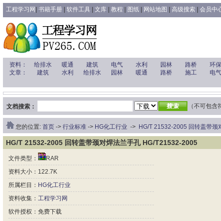
工程学习网
|
书籍手册
|
软件工具
|
文库
|
教程
|
图纸
|
网站地图
|
高级搜索
|
会员中
资料：
给排水
暖通
建筑
电气
水利
园林
路桥
环
文章：
建筑
水利
给排水
园林
暖通
路桥
施工
电
（不可包含符号 
文档搜索：
您的位置:
首页
->
行业标准
->
HG化工行业
->
HG/T 21532-2005 回转盖带
HG/T 21532-2005 回转盖带颈对焊法兰手孔 HG/T21532-2005
文件类型：
RAR
资料大小：122.7K
所属栏目：
HG化工行业
资料收集：
工程学习网
软件授权：免费下载