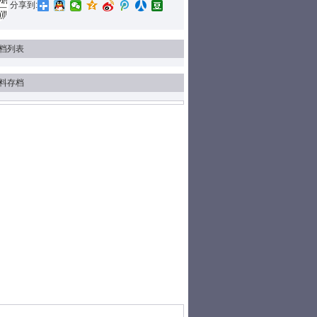
分享到:
档列表
料存档