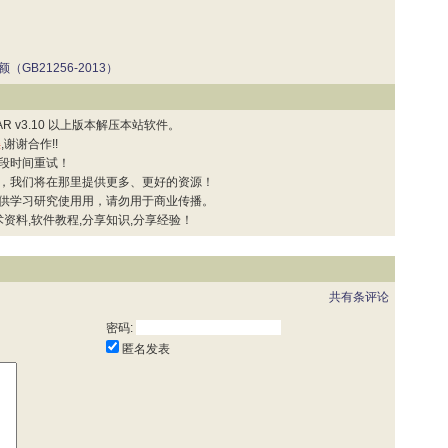
B21256-2013）
 v3.10 以上版本解压本站软件。
误
,谢谢合作!!
段时间重试！
，我们将在那里提供更多、更好的资源！
供学习研究使用用，请勿用于商业传播。
资料,软件教程,分享知识,分享经验！
共有
条评论
密码:
匿名发表