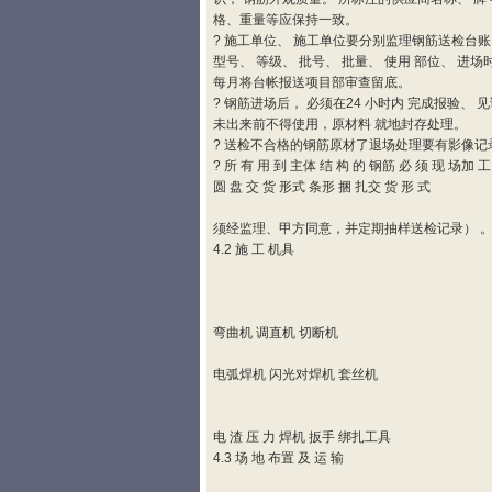
格、重量等应保持一致。
? 施工单位、 施工单位要分别监理钢筋送检台
型号、 等级、 批号、 批量、 使用 部位、 进场
每月将台帐报送项目部审查留底。
? 钢筋进场后， 必须在24 小时内 完成报验、 
未出来前不得使用，原材料 就地封存处理。
? 送检不合格的钢筋原材了退场处理要有影像记
? 所 有 用 到 主体 结 构 的 钢筋 必 须 现 场加 
圆 盘 交 货 形式 条形 捆 扎交 货 形 式
须经监理、甲方同意，并定期抽样送检记录） 
4.2 施 工 机具
弯曲机 调直机 切断机
电弧焊机 闪光对焊机 套丝机
电 渣 压 力 焊机 扳手 绑扎工具
4.3 场 地 布置 及 运 输