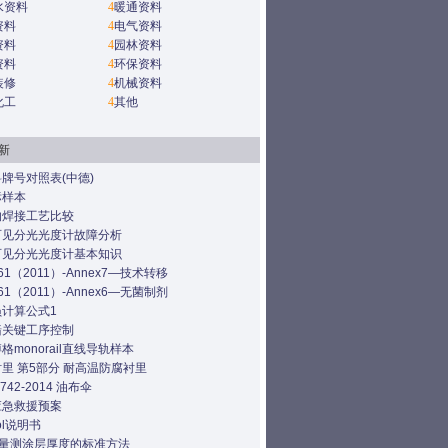
水资料
4
暖通资料
资料
4
电气资料
资料
4
园林资料
资料
4
环保资料
装修
4
机械资料
化工
4
其他
新
牌号对照表(中德)
标样本
的焊接工艺比较
可见分光光度计故障分析
可见分光光度计基本知识
61（2011）-Annex7—技术转移
61（2011）-Annex6—无菌制剂
员计算公式1
墙关键工序控制
格monorail直线导轨样本
里 第5部分 耐高温防腐衬里
4742-2014 油布伞
应急救援预案
ol说明书
仪量测涂层厚度的标准方法