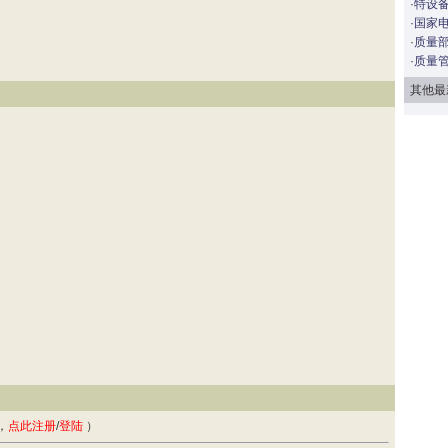
·
特设备
·
国家
·
质量部
·
质量
其他最
，
点此注册
/
登陆
）