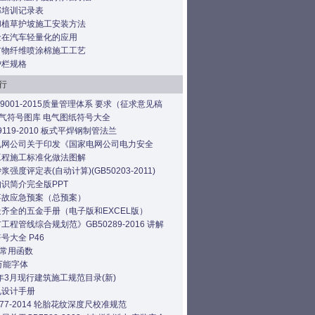
部培训记录表
和植草护坡施工安装方法
金在汽车轻量化的应用
矿物纤维喷涂棉施工工艺
护栏规格
行
T19001-2015质量管理体系 要求（征求意见稿
电气符号图库 电气图纸符号大全
 9119-2010 板式平焊钢制管法兰
电网公司关于印发《国家电网公司电力安全
工程施工标准化做法图解
浆强度评定表(自动计算)(GB50203-2011)
识简介完全版PPT
事故应急预案（总预案）
齐全的五金手册（电子版和EXCEL版）
工程管线综合规划范》GB50289-2016 讲解
号大全 P46
l 常用函数
万能字体
6年3月现行建筑施工规范目录(新)
电设计手册
1477-2014 轮胎花纹深度尺校准规范