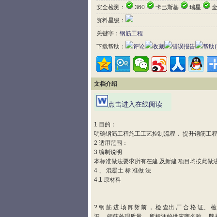
安全检测：
360
卡巴斯基
瑞星
金
资料星级：
关键字：
钢筋工程
下载帮助：
评论
收藏
错误报告
帮助(
文档介绍
点击进入在线阅读
1 目的：
明确钢筋工程施工工艺控制流程， 提升钢筋工程
2 适用范围：
3 编制说明
本标准做法要求所有在建 及新建 项目均按此做
4 、 混凝土 标 准做 法
4.1 原材料
? 钢 筋 进 场 卸货 前 ， 检 查出 厂 合 格 证、 
识， 钢筋外观质量。 所标注的供应商名称、 牌号