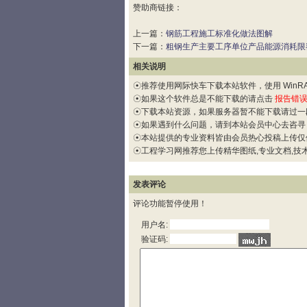
赞助商链接：
上一篇：
钢筋工程施工标准化做法图解
下一篇：
粗钢生产主要工序单位产品能源消耗限额（G
相关说明
☉推荐使用网际快车下载本站软件，使用 WinRAR
☉如果这个软件总是不能下载的请点击
报告错
☉下载本站资源，如果服务器暂不能下载请过一
☉如果遇到什么问题，请到本站会员中心去咨寻
☉本站提供的专业资料皆由会员热心投稿上传仅
☉工程学习网推荐您上传精华图纸,专业文档,技术
发表评论
评论功能暂停使用！
用户名:
验证码: