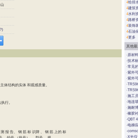
4
给排
山
4
建筑
4
水利
4
路桥
4
装饰
?)
4
石油
4
更多
其他最
·
原材料
·
技术
·
常见
·
紫外
·
紫外
·
TRS9
主体结构的实体 和观感质量。
·
TRS9
·
施工
·
地连
法执行。
·
施耐博
·
橡胶衬
·
QBT 
·
电梯
·
coms
检 测 报 告、 钢 筋 标 识牌 、 钢 筋 上的 标
·
X光
、 炉号 （批号） 、 型号、 规