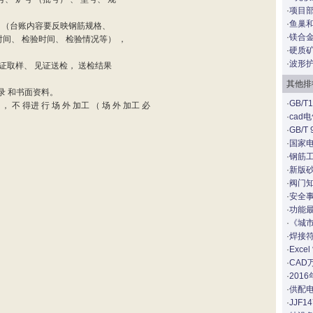
·
项目
·
鱼巢
账 （台账内容要反映钢筋规格、
·
镁合
时间、 检验时间、 检验情况等） ，
·
硬质
·
波形
见证取样、 见证送检， 送检结果
其他排
录 和书面资料。
·
GB/
工 ， 不 得进 行 场 外 加工 （ 场 外 加工 必
·
cad
·
GB/T
·
国家
。
·
钢筋
·
新版砂
·
阀门知
·
安全
·
功能最
·
《城市
·
焊接符
·
Exce
·
CAD
·
201
·
供配
·
JJF