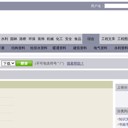
！
用户名：
水利
园林
路桥
环保
装饰
机械
化工
安全
食品
综合
|
工程文库
工程图
手册
结构资料
给排水资料
暖通资料
建筑资料
电气资料
水利资料
他
（不可包含符号 “ / ”）
搜索帮助？
上传分
分类列
4
知识
4
书籍