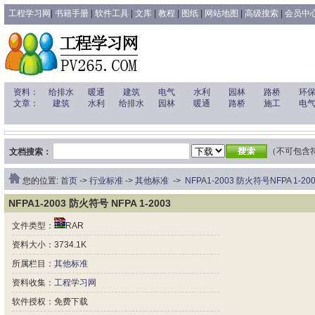
工程学习网
|
书籍手册
|
软件工具
|
文库
|
教程
|
图纸
|
网站地图
|
高级搜索
|
会员中
资料：
给排水
暖通
建筑
电气
水利
园林
路桥
环
文章：
建筑
水利
给排水
园林
暖通
路桥
施工
电
（不可包含符号 
文档搜索：
您的位置:
首页
->
行业标准
->
其他标准
->
NFPA1-2003 防火符号NFPA 1-20
NFPA1-2003 防火符号 NFPA 1-2003
文件类型：
RAR
资料大小：3734.1K
所属栏目：
其他标准
资料收集：
工程学习网
软件授权：免费下载