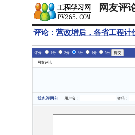
网友评
评论：
营改增后，各省工程计
评分:
1分
2分
3分
4分
5分
网友评论
我也评两句
用户名：
密码：