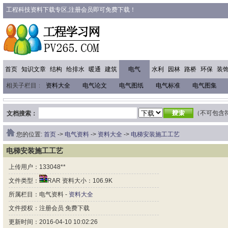
工程科技资料下载专区,注册会员即可免费下载！
首页
知识文章
结构
给排水
暖通
建筑
电气
水利
园林
路桥
环保
装
相关子栏目：
资料大全
电气论文
电气图纸
电气标准
电气图集
（不可包含符号 
文档搜索：
您的位置:
首页
->
电气资料
->
资料大全
->
电梯安装施工工艺
电梯安装施工工艺
上传用户：133048**
文件类型：
RAR 资料大小：106.9K
所属栏目：电气资料 -
资料大全
文件授权：注册会员 免费下载
更新时间：2016-04-10 10:02:26