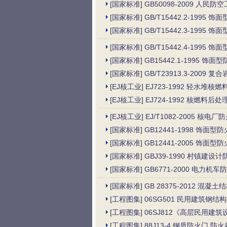
[
国家标准
]
GB50098-2009 人民
[
国家标准
]
GB/T15442.2-19
[
国家标准
]
GB/T15442.3-19
[
国家标准
]
GB/T15442.4-19
[
国家标准
]
GB15442.1-1995
[
国家标准
]
GB/T23913.3-200
[
EJ核工业
]
EJ723-1992 轻水堆
[
EJ核工业
]
EJ724-1992 核燃料后
[
EJ核工业
]
EJ/T1082-2005 核电
[
国家标准
]
GB12441-1998 饰
[
国家标准
]
GB12441-2005 饰面型
[
国家标准
]
GBJ39-1990 村镇建设
[
国家标准
]
GB6771-2000 电力
[
国家标准
]
GB 28375-2012 混凝
[
工程图集
]
06SG501 民用建筑钢结
[
工程图集
]
06SJ812《高层民用建
[
工程图集
]
88J13-4 钢质防火门 防