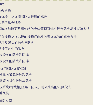
规范
器防火措施
 高要求防火墙、防火墙和防火隔墙的标准
顶覆盖层的防火试验
7 房间全高嵌板和墙面纺织饰物的火势蔓延可燃性评定防火标准试验方法
 水平安装在楼板防火系统的楼板门配件的着火试验的标准方法
港口、栈桥及码头的结构与防火
切削和焊接工艺中的防火
业及谷物设备的防火和防爆
业及谷物设备的防火和防爆
版 防火门和防火窗标准
用烹调操作的通风控制和防火
用烹饪装置的排气控制与防火
 母线干线系统(母线槽)阻燃、防火、耐火性能的试验方法
火透气头
空气管防火网