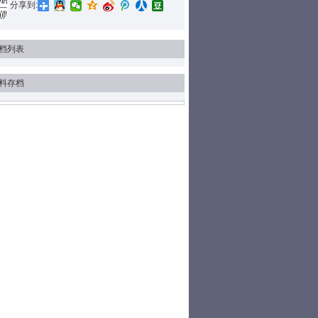
分享到:
档列表
料存档